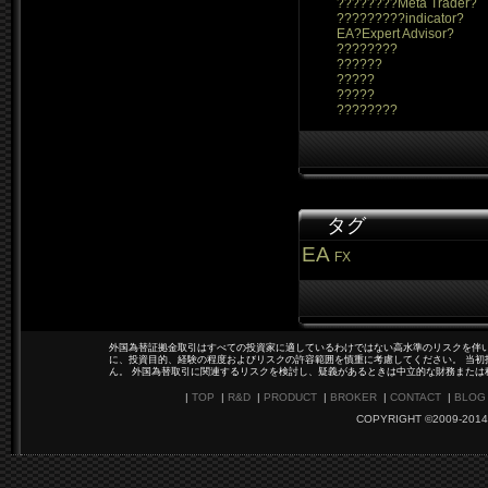
????????Meta Trader?
?????????indicator?
EA?Expert Advisor?
????????
??????
?????
?????
????????
タグ
EA
FX
外国為替証拠金取引はすべての投資家に適しているわけではない高水準のリスクを伴い
に、投資目的、経験の程度およびリスクの許容範囲を慎重に考慮してください。 当初
ん。 外国為替取引に関連するリスクを検討し、疑義があるときは中立的な財務または
|
TOP
|
R&D
|
PRODUCT
|
BROKER
|
CONTACT
|
BLOG
COPYRIGHT ©2009-2014