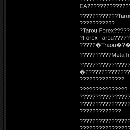
EA?????????????
????????????Taro
???????????
?Tarou Forex????
?Forex Tarou????
?????�Traou�?�F
??????????MetaTr
???????????????
�??????????????
??????????????
???????????????
???????????????
???????????????
?????????????
???????????????
???????????????