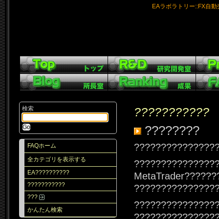
EAラボラトリー::FX自
検索
???????????
????????
???????????????
FAQホーム
全カテゴリを表示する
???????????????
EA??????????
MetaTrader??????
???????????
???????????????
???
???????????????
かんたん検索
???????????????