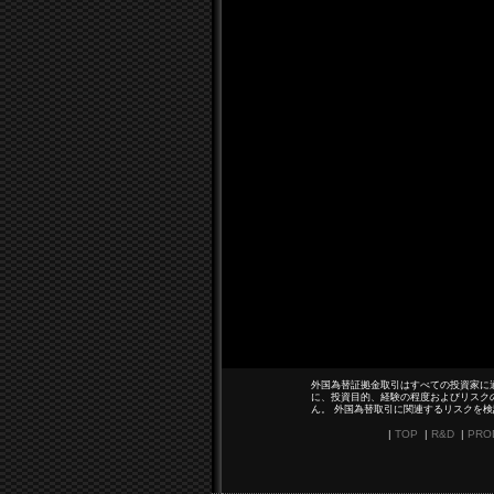
外国為替証拠金取引はすべての投資家に
に、投資目的、経験の程度およびリスク
ん。 外国為替取引に関連するリスクを
|
TOP
|
R&D
|
PRO