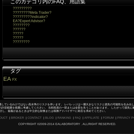
このカテゴリ内のFAQ、用語集
?????????
????????Meta Trader?
?????????indicator?
EA?Expert Advisor?
????????
??????
?????
?????
????????
タグ
EA
FX
適しているわけではない高水準のリスクを伴います。 レバレッジは一層大きなリスクと損失の可能性を生み出し
の許容範囲を慎重に考慮してください。 当初投資の一部または全部を失うことがあります。 したがって損失に
検討し、疑義があるときは中立的な財務または税務アドバイザーに助言を求めてください。
DUCT
|
BROKER
|
CONTACT
|
BLOG
|
RANKING
|
FAQ
|
AFFILIATE
|
FORUM
|
PRIVACY P
COPYRIGHT ©2009-2014 EALABORATORY . ALLRIGHT RESERVED.