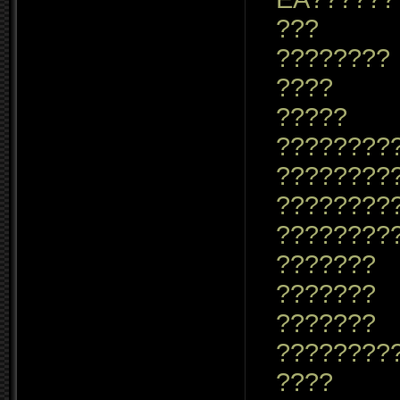
???
????????
????
?????
????????
????????
????????
????????
???????
???????
???????
????????
????