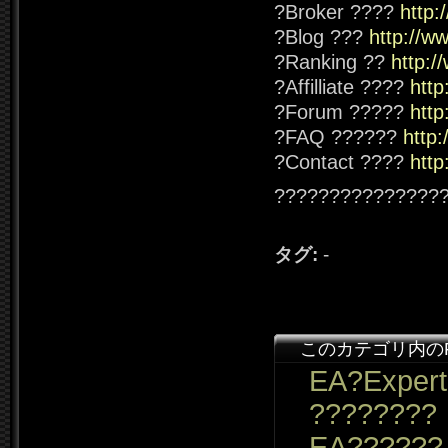
?Broker ????
http:
?Blog ???
http://w
?Ranking ??
http:/
?Affilliate ????
http
?Forum ?????
http
?FAQ ??????
http
?Contact ????
http
???????????????
タグ:
-
このカテゴリ内の
EA?Expert
????????
EA??????