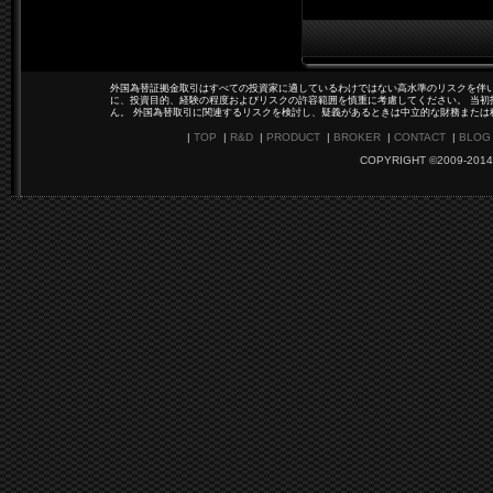
外国為替証拠金取引はすべての投資家に適しているわけではない高水準のリスクを伴い
に、投資目的、経験の程度およびリスクの許容範囲を慎重に考慮してください。 当初
ん。 外国為替取引に関連するリスクを検討し、疑義があるときは中立的な財務または
|
TOP
|
R&D
|
PRODUCT
|
BROKER
|
CONTACT
|
BLOG
COPYRIGHT ©2009-2014