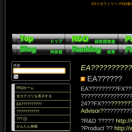
EAラボラトリー::FX自
検索
EA??????????
EA??????
EA?????????FX??
FAQホーム
???????????????
全カテゴリを表示する
24??FX???
??????
EA??????????
Advisor?
????????
???????????
???
?R&D ?????
http:
かんたん検索
?Product ??
http:/