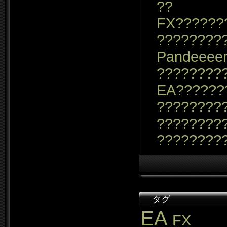
??
FX??????
????????
Pandeeee
????????
EA??????
?????????
????????
????????
タグ
EA
FX