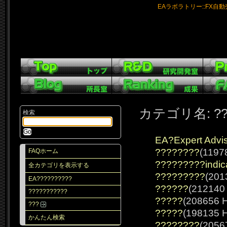
EAラボラトリー::FX自
カテゴリ名: ???
検索
EA?Expert Advi
????????
(11978
FAQホーム
?????????indic
全カテゴリを表示する
?????????
(201
EA??????????
??????
(212140 
???????????
?????
(208656 H
???
?????
(198135 H
かんたん検索
????????
(20567