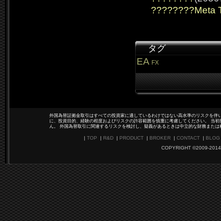
????????Meta 
タグ
EA
FX
外国為替証拠金取引はすべての投資家に適しているわけではない高水準のリスクを伴い
に、投資目的、経験の程度およびリスクの許容範囲を慎重に考慮してください。 当初
ん。 外国為替取引に関連するリスクを検討し、疑義があるときは中立的な財務または
|
TOP
|
R&D
|
PRODUCT
|
BROKER
|
CONTACT
|
BLOG
COPYRIGHT ©2009-2014