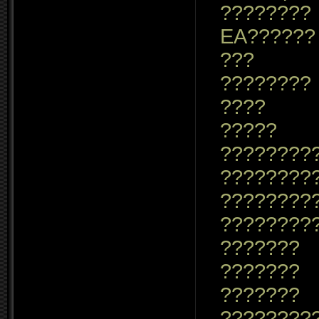
????????
EA??????
???
????????
????
?????
????????
????????
????????
????????
???????
???????
???????
????????