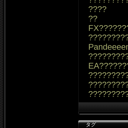
????
??
FX??????
????????
Pandeeee
????????
EA??????
?????????
????????
????????
タグ