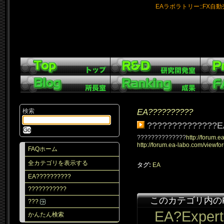
EAラボラトリー::FX自
EA??????????
検索
??????????????E
??????????????
http://forum.e
http://forum.ea-labo.com/viewf
FAQホーム
全カテゴリを表示する
タグ:
EA
EA??????????
???????????
このカテゴリ内の
???
EA?Expert
かんたん検索