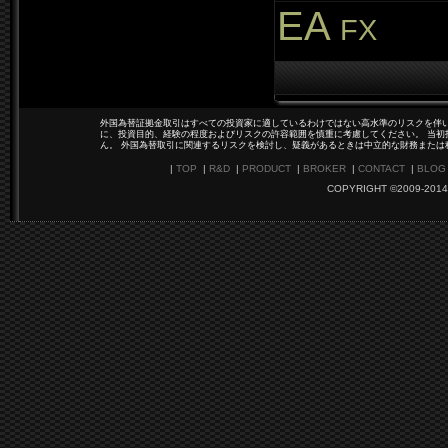
EA
FX
外国為替証拠金取引はすべての投資家に適しているわけではない高水準のリスクを伴い
に、投資目的、経験の程度およびリスクの許容範囲を慎重に考慮してください。 当初
ん。 外国為替取引に関連するリスクを検討し、疑義があるときは中立的な財務または
|
TOP
|
R&D
|
PRODUCT
|
BROKER
|
CONTACT
|
BLOG
COPYRIGHT ©2009-2014