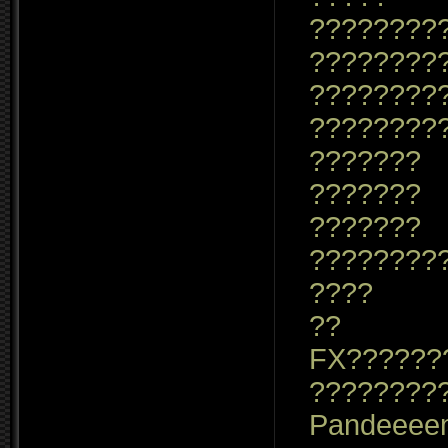
????????
????????
????????
????????
???????
???????
???????
????????
????
??
FX??????
????????
Pandeeee