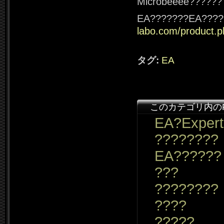
Microbeeee??????
EA???????EA????
labo.com/product.p
タグ:
EA
このカテゴリ内の
EA?Expert
????????
EA??????
???
????????
????
?????