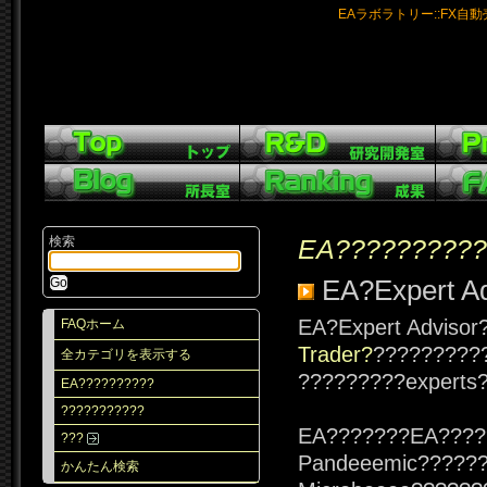
EAラボラトリー::FX自
検索
EA??????????
EA?Expert Ad
EA?Expert Adviso
FAQホーム
Trader?
?????????
全カテゴリを表示する
?????????experts
EA??????????
???????????
EA???????EA????
???
Pandeeemic?????
かんたん検索