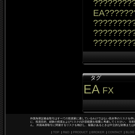
????????
EA??????
?????????
????????
????????
タグ
EA
FX
外国為替証拠金取引はすべての投資家に適しているわけではない高水準のリスクを伴い
に、投資目的、経験の程度およびリスクの許容範囲を慎重に考慮してください。 当初
ん。 外国為替取引に関連するリスクを検討し、疑義があるときは中立的な財務または
|
TOP
|
R&D
|
PRODUCT
|
BROKER
|
CONTACT
|
BLOG