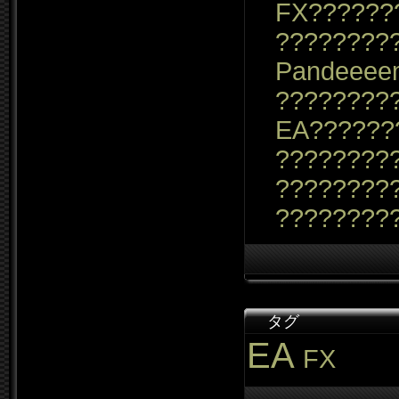
FX??????
????????
Pandeeee
????????
EA??????
?????????
????????
????????
タグ
EA
FX