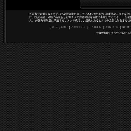
外国為替証拠金取引はすべての投資家に適しているわけではない高水準のリスクを伴い
に、投資目的、経験の程度およびリスクの許容範囲を慎重に考慮してください。 当初
ん。 外国為替取引に関連するリスクを検討し、疑義があるときは中立的な財務または
|
TOP
|
R&D
|
PRODUCT
|
BROKER
|
CONTACT
|
BLOG
COPYRIGHT ©2009-2014