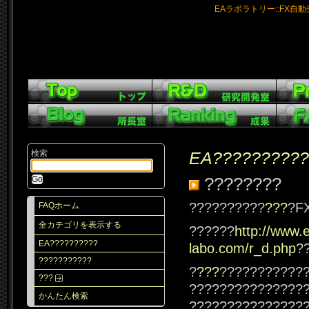
EAラボラトリー::FX自
検索
EA??????????
????????
??????????
???
?F
FAQホーム
全カテゴリを表示する
??????
http://www.
EA??????????
labo.com/r_d.php
?
???????????
?
???
???????????
???
???????????????
かんたん検索
???????????????