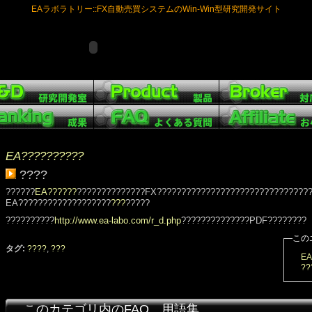
EAラボラトリー::FX自動売買システムのWin-Win型研究開発サイト
EA??????????
????
??????
EA??????
??????????????FX???????????????????????????????
EA???????????????????
???
?????
??????????
http://www.ea-labo.com/r_d.php
??????????????PDF????????
この
タグ:
????
,
???
EA
??
このカテゴリ内のFAQ、用語集