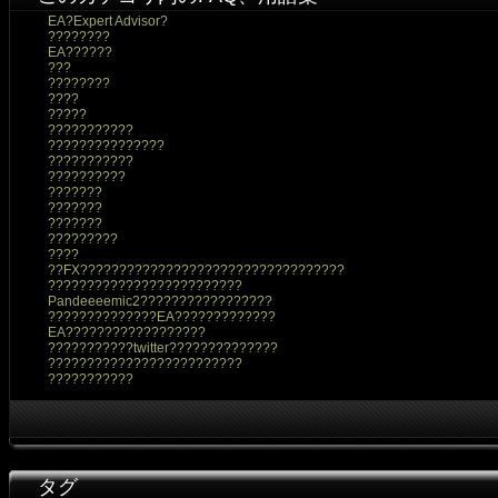
EA?Expert Advisor?
????????
EA??????
???
????????
????
?????
???????????
???????????????
???????????
??????????
???????
???????
???????
?????????
????
??FX??????????????????????????????????
?????????????????????????
Pandeeeemic2?????????????????
??????????????EA?????????????
EA??????????????????
???????????twitter??????????????
?????????????????????????
???????????
タグ