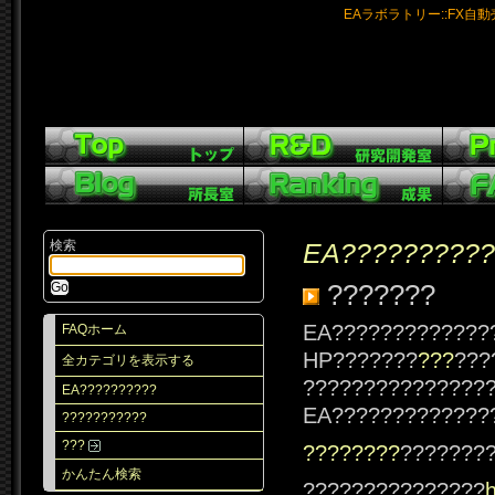
EAラボラトリー::FX自
検索
EA??????????
???????
EA?????????????
FAQホーム
HP???????
???
???
全カテゴリを表示する
???????????????
EA??????????
EA?????????????
???????????
???
????????
???????
かんたん検索
???????????????
h