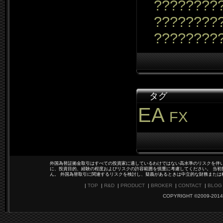
?????????
????????
????????
タグ
EA
FX
外国為替証拠金取引はすべての投資家に適しているわけではない高水準のリスクを伴い
に、投資目的、経験の程度およびリスクの許容範囲を慎重に考慮してください。 当初
ん。 外国為替取引に関連するリスクを検討し、疑義があるときは中立的な財務または
|
TOP
|
R&D
|
PRODUCT
|
BROKER
|
CONTACT
|
BLOG
COPYRIGHT ©2009-2014