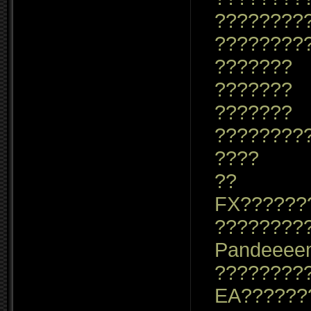
????????
????????
???????
???????
???????
????????
????
??
FX??????
????????
Pandeeee
????????
EA??????