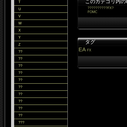
このカテゴリ内の
T
??????????FX?
U
FOMC
V
W
X
Y
タグ
Z
EA
FX
??
??
??
??
??
??
??
??
??
??
???