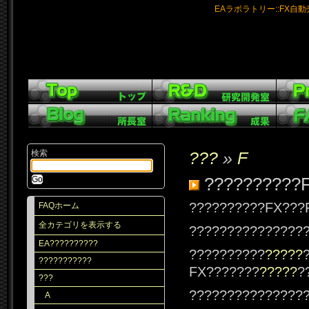
EAラボラトリー::FX自
検索
???
»
F
??????????
??????????FX???F
FAQホーム
全カテゴリを表示する
???????????????
EA??????????
??????????
?????
???????????
FX???????
?????
?
???
???????????????
A