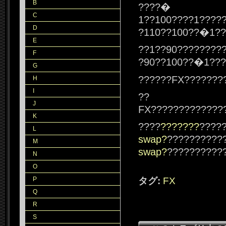
B
????�
C
1??100????1????
D
?110??100??�1??
E
??1??90????????
F
?90??100??�1???
G
??????FX???????
H
I
??
J
FX?????????????
K
????
???????
????
L
swap?
??????????
M
swap?
??????????
N
O
P
タグ:
FX
Q
R
S