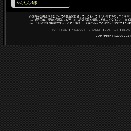
かんたん検索
外国為替証拠金取引はすべての投資家に適しているわけではない高水準のリスクを伴い
に、投資目的、経験の程度およびリスクの許容範囲を慎重に考慮してください。 当初
ん。 外国為替取引に関連するリスクを検討し、疑義があるときは中立的な財務または
|
TOP
|
R&D
|
PRODUCT
|
BROKER
|
CONTACT
|
BLOG
COPYRIGHT ©2009-2014