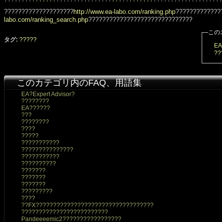
????????????????????
http://www.ea-labo.com/ranking.php
?????????????
labo.com/ranking_search.php
??????????????????????????????
この
タグ:
?????
EA
??
このカテゴリ内のFAQ、用語集
EA?Expert Advisor?
????????
EA??????
???
????????
????
?????
???????????
???????????????
???????????
??????????
???????
???????
???????
?????????
????
??FX??????????????????????????????????
?????????????????????????
Pandeeeemic2?????????????????