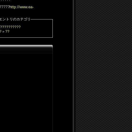
?????
http://www.ea-
エントリのカテゴリ
??????????
?
»
??