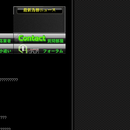
?????????
????
??????