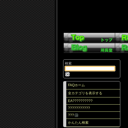
検索
FAQホーム
全カテゴリを表示する
EA??????????
???????????
???
かんたん検索