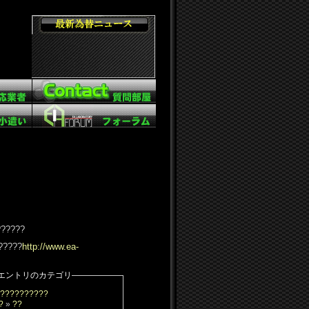
??????
?????
http://www.ea-
エントリのカテゴリ
??????????
?
»
??