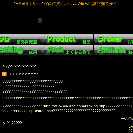
EAラボラトリー::FX自動売買システムのWin-Win型研究開発サイト
EA??????????
??????????
?????????????????????
?????
???
??????????????????????????
???????????????????????????????
?????????
?????
?????????????????
???
??
???????
???????????????????
?????
???????????????
http://www.ea-labo.com/ranking.php
?????????????
labo.com/ranking_search.php
??????????????????????????????
この
タグ:
?????
EA
??