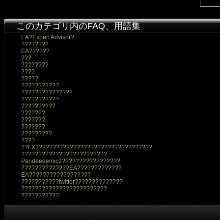
このカテゴリ内のFAQ、用語集
EA?Expert Advisor?
????????
EA??????
???
????????
????
?????
???????????
???????????????
???????????
??????????
???????
???????
???????
?????????
????
??FX??????????????????????????????????
?????????????????????????
Pandeeeemic2?????????????????
??????????????EA?????????????
EA??????????????????
???????????twitter??????????????
?????????????????????????
???????????