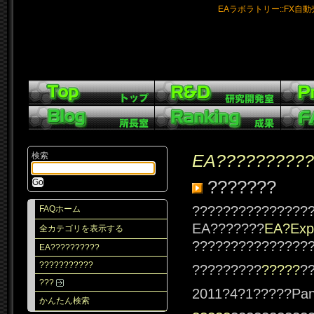
EAラボラトリー::FX自
検索
EA??????????
???????
???????????????
FAQホーム
EA???????
EA?Expe
全カテゴリを表示する
????????????????
EA??????????
???????????
?????????
?????
?
???
2011?4?1?????Pan
かんたん検索