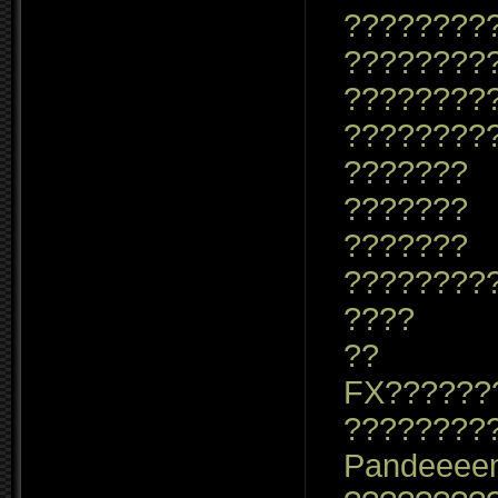
????????
????????
????????
????????
???????
???????
???????
????????
????
??
FX??????
????????
Pandeeee