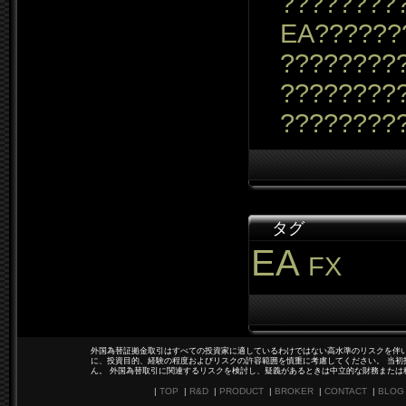
????????
EA??????
?????????
????????
????????
タグ
EA
FX
外国為替証拠金取引はすべての投資家に適しているわけではない高水準のリスクを伴い
に、投資目的、経験の程度およびリスクの許容範囲を慎重に考慮してください。 当初
ん。 外国為替取引に関連するリスクを検討し、疑義があるときは中立的な財務または
|
TOP
|
R&D
|
PRODUCT
|
BROKER
|
CONTACT
|
BLOG