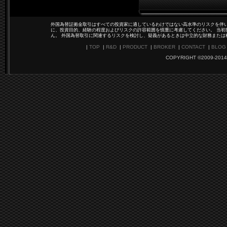
外国為替証拠金取引はすべての投資家に適しているわけではない高水準のリスクを伴い
に、投資目的、経験の程度およびリスクの許容範囲を慎重に考慮してください。 当初
ん。 外国為替取引に関連するリスクを検討し、疑義があるときは中立的な財務または
|
TOP
|
R&D
|
PRODUCT
|
BROKER
|
CONTACT
|
BLOG
COPYRIGHT ©2009-2014