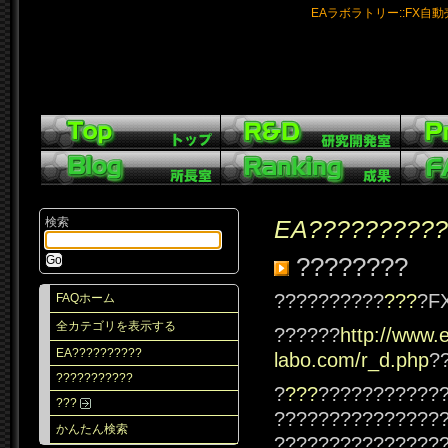
EAラボラトリー::FX自
検索
EA??????????
????????
??????????
???
?F
FAQホーム
全カテゴリを表示する
??????
http://www.
EA??????????
labo.com/r_d.php
?
???????????
?
???
???????????
???
???????????????
かんたん検索
???????????????