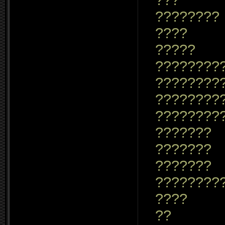
????????
????
?????
????????
????????
????????
????????
???????
???????
???????
????????
????
??