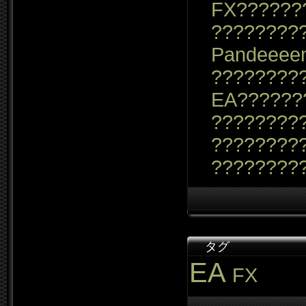
FX??????
????????
Pandeeee
????????
EA??????
?????????
????????
????????
タグ
EA
FX