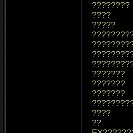
????????
????
?????
????????
????????
????????
????????
???????
???????
???????
????????
????
??
FX??????