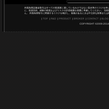
外国為替証拠金取引はすべての投資家に適しているわけではない高水準のリスクを伴い
に、投資目的、経験の程度およびリスクの許容範囲を慎重に考慮してください。 当初
ん。 外国為替取引に関連するリスクを検討し、疑義があるときは中立的な財務または
|
TOP
|
R&D
|
PRODUCT
|
BROKER
|
CONTACT
|
BLOG
COPYRIGHT ©2009-2014