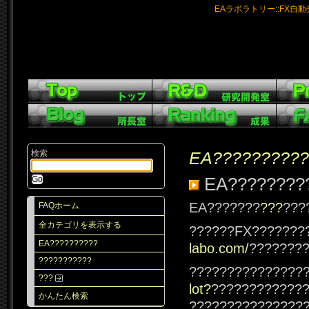
EAラボラトリー::FX自
検索
EA??????????
EA????????
EA???????
???
???
FAQホーム
全カテゴリを表示する
??????FX???????
EA??????????
labo.com/
???????
???????????
???????????????
???
lot?
????????????
かんたん検索
???????????????