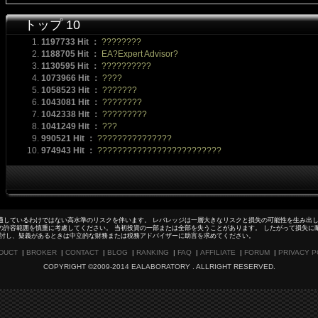
トップ 10
1197733 Hit ：
????????
1188705 Hit ：
EA?Expert Advisor?
1130595 Hit ：
??????????
1073966 Hit ：
????
1058523 Hit ：
???????
1043081 Hit ：
????????
1042338 Hit ：
?????????
1041249 Hit ：
???
990521 Hit ：
???????????????
974943 Hit ：
?????????????????????????
適しているわけではない高水準のリスクを伴います。 レバレッジは一層大きなリスクと損失の可能性を生み出し
の許容範囲を慎重に考慮してください。 当初投資の一部または全部を失うことがあります。 したがって損失に
検討し、疑義があるときは中立的な財務または税務アドバイザーに助言を求めてください。
DUCT
|
BROKER
|
CONTACT
|
BLOG
|
RANKING
|
FAQ
|
AFFILIATE
|
FORUM
|
PRIVACY P
COPYRIGHT ©2009-2014 EALABORATORY . ALLRIGHT RESERVED.