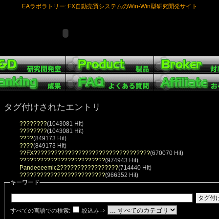
EAラボラトリー::FX自動売買システムのWin-Win型研究開発サイト
タグ付けされたエントリ
????????
(1043081 Hit)
????????
(1043081 Hit)
????
(849173 Hit)
????
(849173 Hit)
??FX??????????????????????????????????
(670070 Hit)
?????????????????????????
(974943 Hit)
Pandeeeemic2?????????????????
(714440 Hit)
?????????????????????????
(966352 Hit)
キーワード
すべての言語での検索:
絞込み⇒