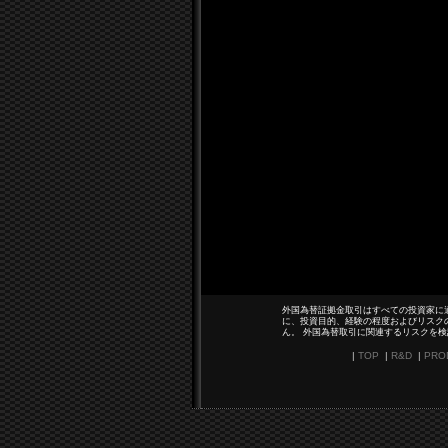
外国為替証拠金取引はすべての投資家に
に、投資目的、経験の程度およびリスク
ん。 外国為替取引に関連するリスクを
|
TOP
|
R&D
|
PRO