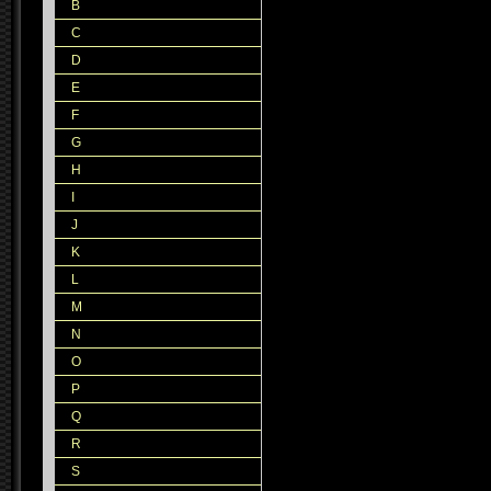
B
C
D
E
F
G
H
I
J
K
L
M
N
O
P
Q
R
S