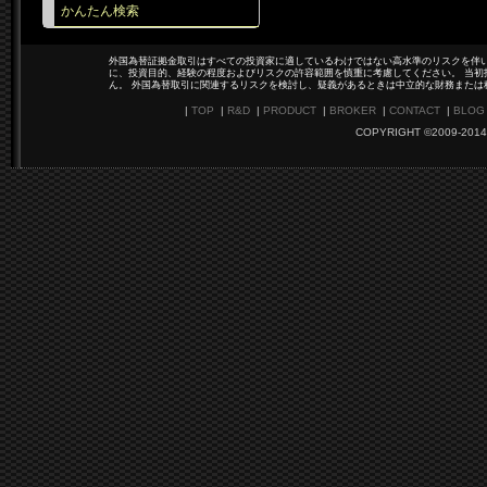
かんたん検索
外国為替証拠金取引はすべての投資家に適しているわけではない高水準のリスクを伴い
に、投資目的、経験の程度およびリスクの許容範囲を慎重に考慮してください。 当初
ん。 外国為替取引に関連するリスクを検討し、疑義があるときは中立的な財務または
|
TOP
|
R&D
|
PRODUCT
|
BROKER
|
CONTACT
|
BLOG
COPYRIGHT ©2009-2014