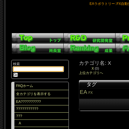
EAラボラトリー::FX自
カテゴリ名: X
検索
X
(0)
上位カテゴリへ
タグ
FAQホーム
EA
FX
全カテゴリを表示する
EA??????????
???????????
???
A