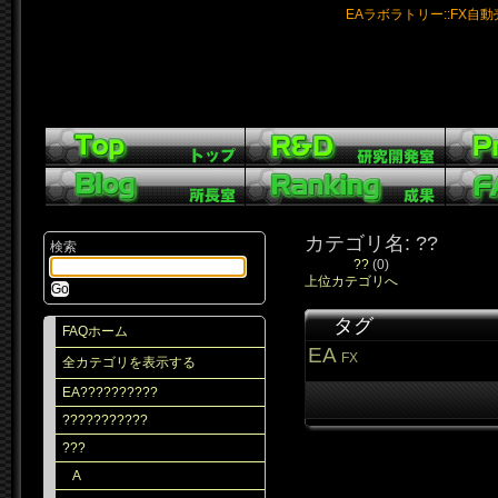
EAラボラトリー::FX自
カテゴリ名: ??
検索
??
(0)
上位カテゴリへ
タグ
FAQホーム
EA
FX
全カテゴリを表示する
EA??????????
???????????
???
A