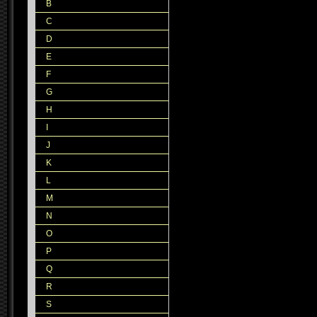
B
C
D
E
F
G
H
I
J
K
L
M
N
O
P
Q
R
S