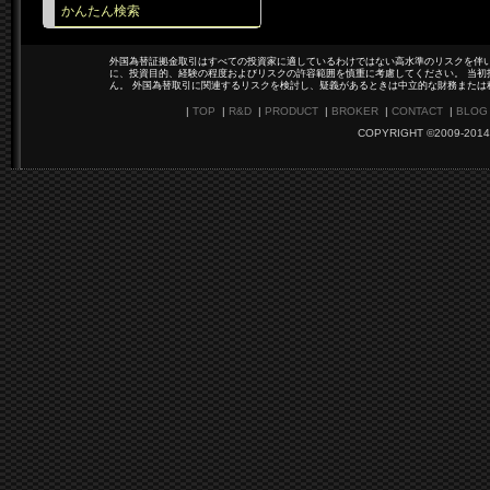
かんたん検索
外国為替証拠金取引はすべての投資家に適しているわけではない高水準のリスクを伴い
に、投資目的、経験の程度およびリスクの許容範囲を慎重に考慮してください。 当初
ん。 外国為替取引に関連するリスクを検討し、疑義があるときは中立的な財務または
|
TOP
|
R&D
|
PRODUCT
|
BROKER
|
CONTACT
|
BLOG
COPYRIGHT ©2009-2014