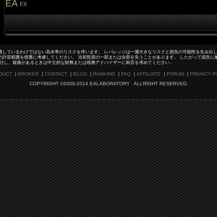
EA
FX
適しているわけではない高水準のリスクを伴います。 レバレッジは一層大きなリスクと損失の可能性を生み出し
の許容範囲を慎重に考慮してください。 当初投資の一部または全部を失うことがあります。 したがって損失に
検討し、疑義があるときは中立的な財務または税務アドバイザーに助言を求めてください。
DUCT
|
BROKER
|
CONTACT
|
BLOG
|
RANKING
|
FAQ
|
AFFILIATE
|
FORUM
|
PRIVACY P
COPYRIGHT ©2009-2014 EALABORATORY . ALLRIGHT RESERVED.