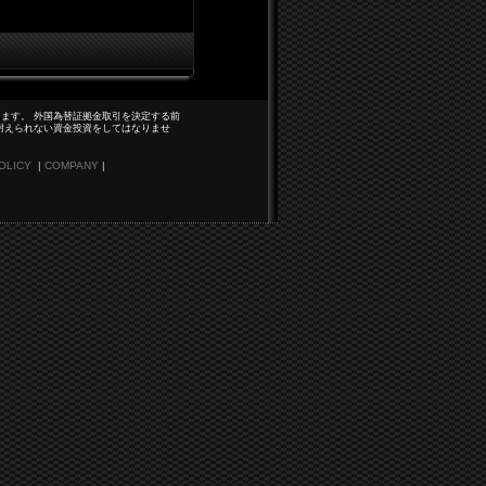
ます。 外国為替証拠金取引を決定する前
耐えられない資金投資をしてはなりませ
OLICY
|
COMPANY
|