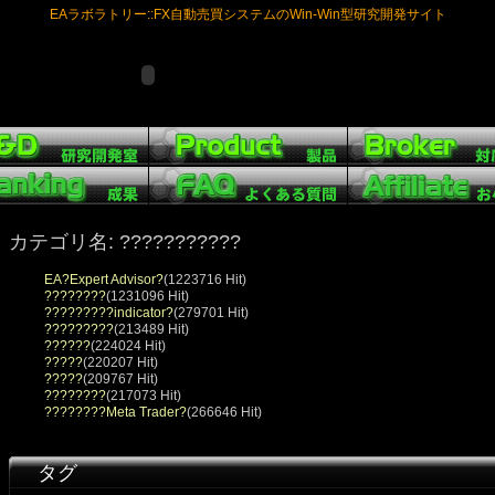
EAラボラトリー::FX自動売買システムのWin-Win型研究開発サイト
カテゴリ名: ???????????
EA?Expert Advisor?
(1223716 Hit)
????????
(1231096 Hit)
?????????indicator?
(279701 Hit)
?????????
(213489 Hit)
??????
(224024 Hit)
?????
(220207 Hit)
?????
(209767 Hit)
????????
(217073 Hit)
????????Meta Trader?
(266646 Hit)
タグ