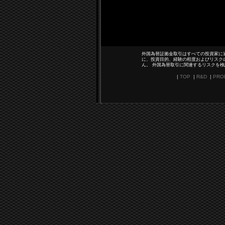
外国為替証拠金取引はすべての投資家に
に、投資目的、経験の程度およびリスク
ん。 外国為替取引に関連するリスクを
|
TOP
|
R&D
|
PRO