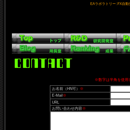
EAラボラトリー::FX自
※数字は半角を使用し
お名前（HN可）
※
E-Mail
※
URL
お問い合わせ内容
※