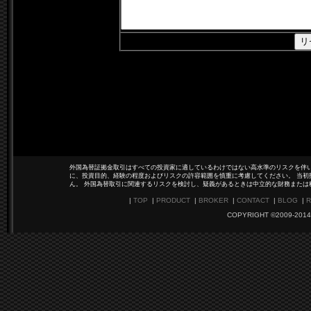
外国為替証拠金取引はすべての投資家に適しているわけではない高水準のリスクを伴い
に、投資目的、経験の程度およびリスクの許容範囲を慎重に考慮してください。 当初
ん。 外国為替取引に関連するリスクを検討し、疑義があるときは中立的な財務または
|
TOP
|
PRODUCT
|
BROKER
|
CONTACT
|
BLOG
|
R
COPYRIGHT ©2009-2014